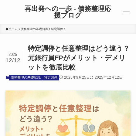
再出発への一歩 - 債務整理応
援ブログ
ホーム
債務整理の基礎知識
特定調停
特定調停と任意整理はどう違う？
2025
元銀行員FPがメリット・デメリ
12/12
ットを徹底比較
2025年9月25日
2025年12月12日
債務整理の基礎知識
特定調停