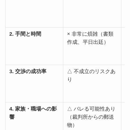
2. 手間と時間
× 非常に煩雑（書類
作成、平日出廷）
3. 交渉の成功率
△ 不成立のリスクあ
○
り
4. 家族・職場への影
△ バレる可能性あり
響
（裁判所からの郵送
物）